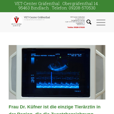
VET-Center Gräfenthal . Obergräfenthal 14 .
95463 Bindlach . Telefon: 09208-570530
Frau Dr. Küfner ist die einzige Tierärztin in