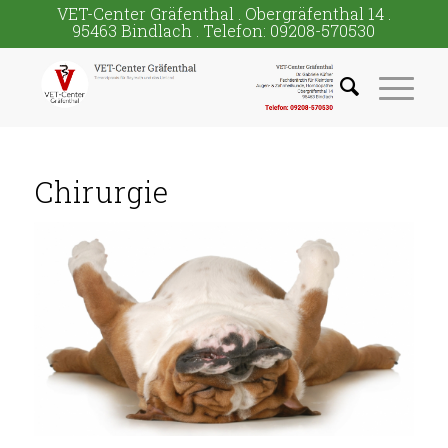
VET-Center Gräfenthal . Obergräfenthal 14 .
95463 Bindlach . Telefon: 09208-570530
Chirurgie