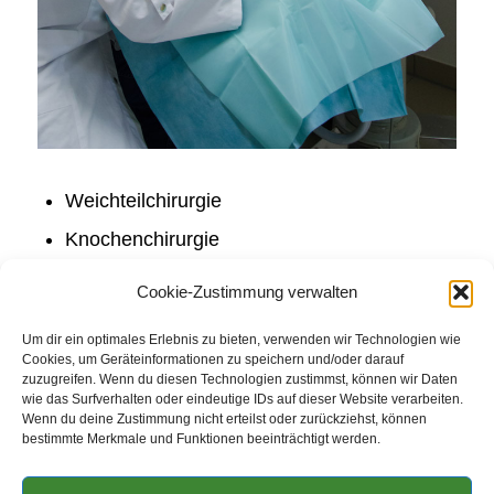
Weichteilchirurgie
Knochenchirurgie
Anästhesie, Inhalationsanästhesie und
Cookie-Zustimmung verwalten
Monitorüberwachung
Um dir ein optimales Erlebnis zu bieten, verwenden wir Technologien wie
Mikrochirurgie (OP´s unter OP-Mikroskop)
Cookies, um Geräteinformationen zu speichern und/oder darauf
zuzugreifen. Wenn du diesen Technologien zustimmst, können wir Daten
kleine
Laserchirurgie
(Tumore, Warzen,
wie das Surfverhalten oder eindeutige IDs auf dieser Website verarbeiten.
Wundheilungsstörungen, Othämatom,
Wenn du deine Zustimmung nicht erteilst oder zurückziehst, können
bestimmte Merkmale und Funktionen beeinträchtigt werden.
Augenoperationen
)